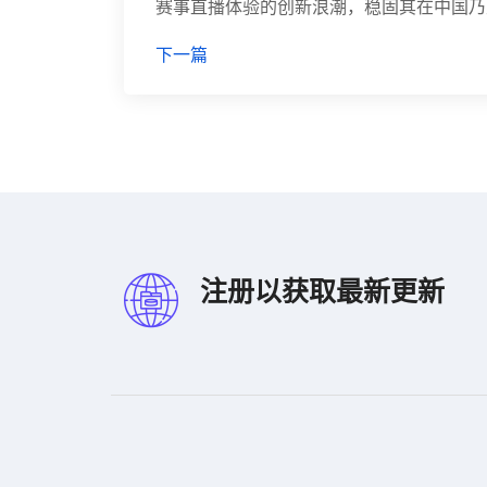
赛事直播体验的创新浪潮，稳固其在中国乃
下一篇
注册以获取最新更新