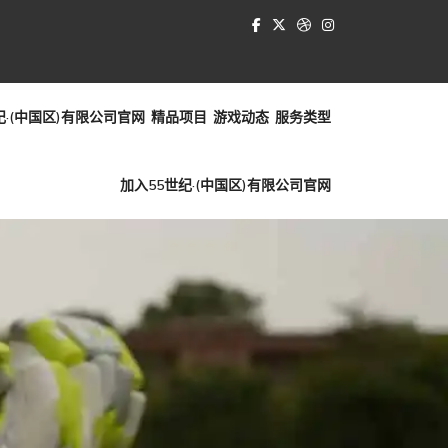
纪·(中国区)有限公司官网
精品项目
游戏动态
服务类型
加入55世纪·(中国区)有限公司官网