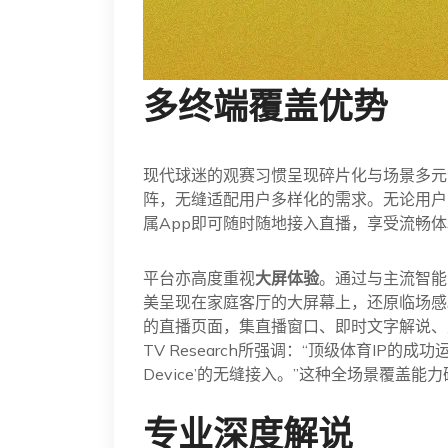
多终端覆盖优势
现代球迷的观赛习惯呈现碎片化与场景多元
阵，无缝适配用户多样化的需求。无论用户
属App即可随时随地接入直播，享受流畅
平台亦高度重视
大屏体验
。通过与主流智能
美呈现在家庭客厅的大屏幕上，还原临场感
的直播页面，集直播窗口、即时文字解说、互
TV Research所强调：“顶级体育IP的成功运营关
Device’的无缝接入。”这种全场景覆盖
专业深度解说