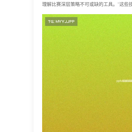
理解比赛深层策略不可或缺的工具。”这些